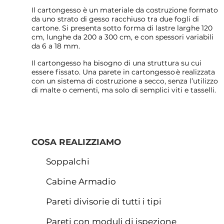
Il cartongesso è un materiale da costruzione formato
da uno strato di gesso racchiuso tra due fogli di
cartone. Si presenta sotto forma di lastre larghe 120
cm, lunghe da 200 a 300 cm, e con spessori variabili
da 6 a 18 mm.
Il cartongesso ha bisogno di una struttura su cui
essere fissato. Una parete in cartongesso è realizzata
con un sistema di costruzione a secco, senza l’utilizzo
di malte o cementi, ma solo di semplici viti e tasselli.
COSA REALIZZIAMO
RICHIEDI UN PR
Soppalchi
Cabine Armadio
Pareti divisorie di tutti i tipi
Pareti con moduli di ispezione