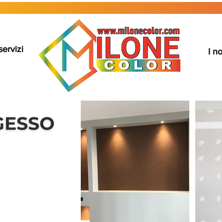
servizi
I no